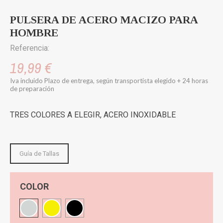
PULSERA DE ACERO MACIZO PARA
HOMBRE
Referencia:
19,99 €
Iva incluido
Plazo de entrega, según transportista elegido + 24 horas
de preparación
TRES COLORES A ELEGIR, ACERO INOXIDABLE
Guía de Tallas
COLOR
Plateado
Dorado
Negro