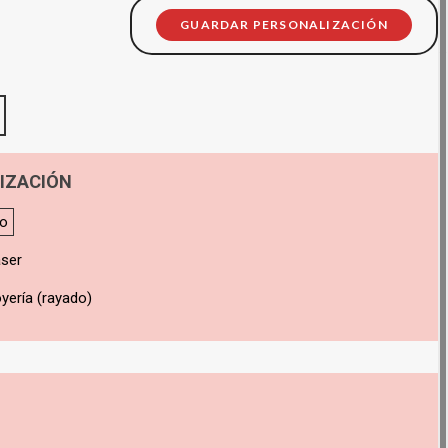
GUARDAR PERSONALIZACIÓN
IZACIÓN
do
áser
yería (rayado)