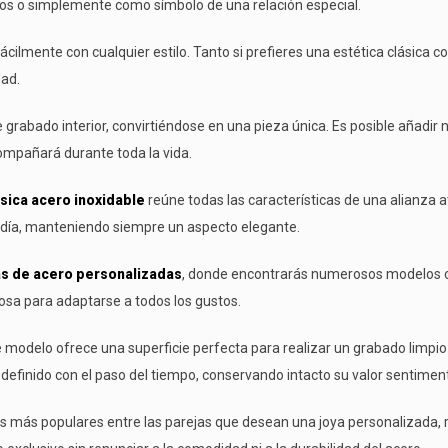
os o simplemente como símbolo de una relación especial.
lmente con cualquier estilo. Tanto si prefieres una estética clásica com
dad.
abado interior, convirtiéndose en una pieza única. Es posible añadir n
compañará durante toda la vida.
ásica acero inoxidable
reúne todas las características de una alianza 
l día, manteniendo siempre un aspecto elegante.
as de acero personalizadas
, donde encontrarás numerosos modelos c
rosa para adaptarse a todos los gustos.
e modelo ofrece una superficie perfecta para realizar un grabado limpio
definido con el paso del tiempo, conservando intacto su valor sentiment
s más populares entre las parejas que desean una joya personalizada, re