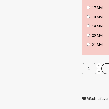
17 MM
18 MM
19 MM
20 MM
21 MM
Añadir a favor