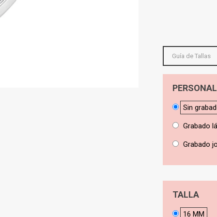
Guía de Tallas
PERSONAL
Sin graba
Grabado l
Grabado jo
TALLA
16 MM