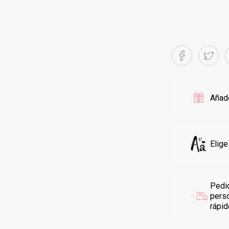
Añade
Elige
Pedi
pers
rápi