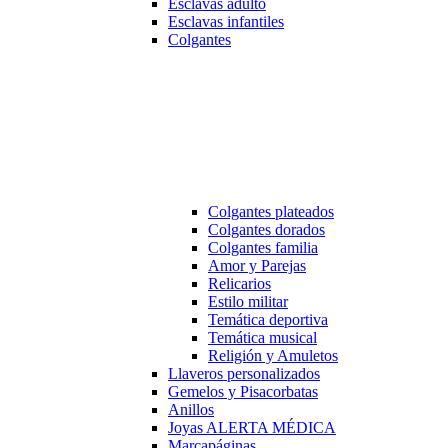
Esclavas adulto
Esclavas infantiles
Colgantes
Colgantes plateados
Colgantes dorados
Colgantes familia
Amor y Parejas
Relicarios
Estilo militar
Temática deportiva
Temática musical
Religión y Amuletos
Llaveros personalizados
Gemelos y Pisacorbatas
Anillos
Joyas ALERTA MÉDICA
Marcapáginas