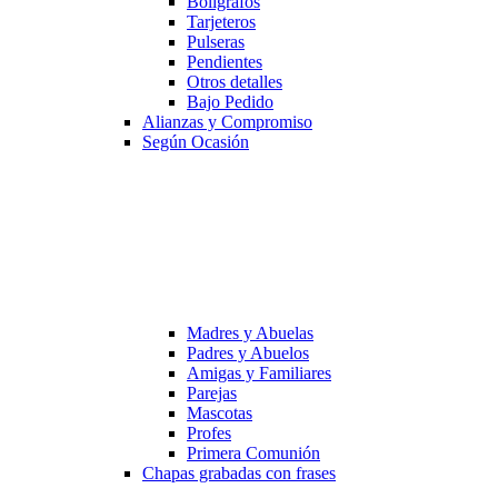
Bolígrafos
Tarjeteros
Pulseras
Pendientes
Otros detalles
Bajo Pedido
Alianzas y Compromiso
Según Ocasión
Madres y Abuelas
Padres y Abuelos
Amigas y Familiares
Parejas
Mascotas
Profes
Primera Comunión
Chapas grabadas con frases