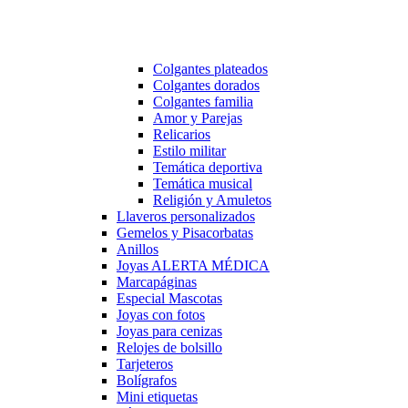
Colgantes plateados
Colgantes dorados
Colgantes familia
Amor y Parejas
Relicarios
Estilo militar
Temática deportiva
Temática musical
Religión y Amuletos
Llaveros personalizados
Gemelos y Pisacorbatas
Anillos
Joyas ALERTA MÉDICA
Marcapáginas
Especial Mascotas
Joyas con fotos
Joyas para cenizas
Relojes de bolsillo
Tarjeteros
Bolígrafos
Mini etiquetas