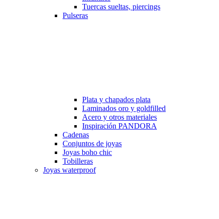
Tuercas sueltas, piercings
Pulseras
Plata y chapados plata
Laminados oro y goldfilled
Acero y otros materiales
Inspiración PANDORA
Cadenas
Conjuntos de joyas
Joyas boho chic
Tobilleras
Joyas waterproof