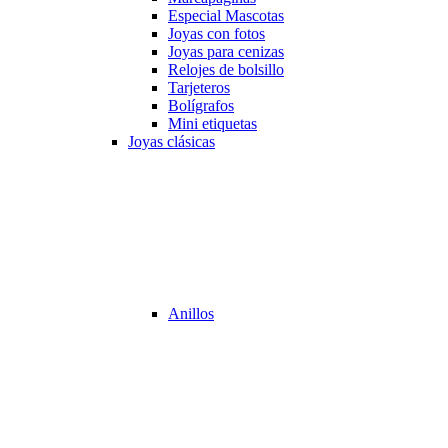
Especial Mascotas
Joyas con fotos
Joyas para cenizas
Relojes de bolsillo
Tarjeteros
Bolígrafos
Mini etiquetas
Joyas clásicas
Anillos