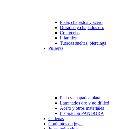
Plata, chapados y acero
Dorados y chapados oro
Con perlas
Infantiles
Tuercas sueltas, piercings
Pulseras
Plata y chapados plata
Laminados oro y goldfilled
Acero y otros materiales
Inspiración PANDORA
Cadenas
Conjuntos de joyas
Joyas boho chic