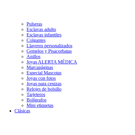
Pulseras
Esclavas adulto
Esclavas infantiles
Colgantes
Llaveros personalizados
Gemelos y Pisacorbatas
Anillos
Joyas ALERTA MÉDICA
Marcapáginas
Especial Mascotas
Joyas con fotos
Joyas para cenizas
Relojes de bolsillo
Tarjeteros
Bolígrafos
Mini etiquetas
Clásicas