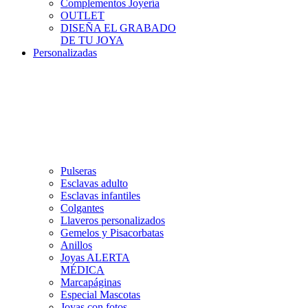
Complementos Joyería
OUTLET
DISEÑA EL GRABADO
DE TU JOYA
Personalizadas
Pulseras
Esclavas adulto
Esclavas infantiles
Colgantes
Llaveros personalizados
Gemelos y Pisacorbatas
Anillos
Joyas ALERTA
MÉDICA
Marcapáginas
Especial Mascotas
Joyas con fotos