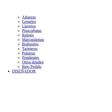
Alianzas
Gemelos
Llaveros
Pisacorbatas
Relojes
Marcapáginas
Bolígrafos
Tarjeteros
Pulseras
Pendientes
Otros detalles
Bajo Pedido
DISEÑADOR