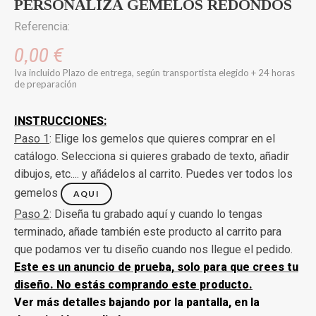
PERSONALIZA GEMELOS REDONDOS
Referencia:
0,00 €
Iva incluido
Plazo de entrega, según transportista elegido + 24 horas
de preparación
INSTRUCCIONES:
Paso 1
: Elige los gemelos que quieres comprar en el
catálogo. Selecciona si quieres grabado de texto, añadir
dibujos, etc.... y añádelos al carrito. Puedes ver todos los
gemelos
AQUI
Paso 2
: Diseña tu grabado aquí y cuando lo tengas
terminado, añade también este producto al carrito para
que podamos ver tu diseño cuando nos llegue el pedido.
Este es un anuncio de prueba, solo para que crees tu
diseño. No estás comprando este producto.
Ver más detalles bajando por la pantalla, en la