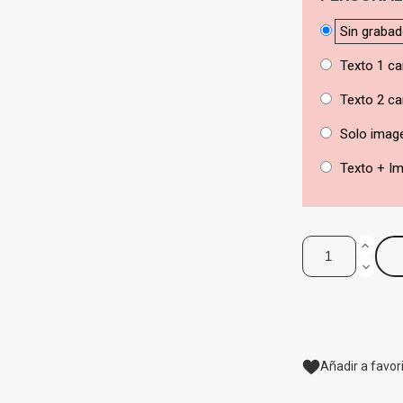
Sin graba
Texto 1 ca
Texto 2 ca
Solo imag
Texto + I
Añadir a favor