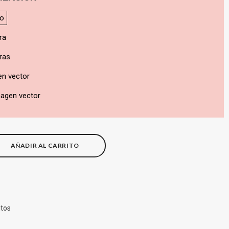
do
ra
ras
en vector
magen vector
AÑADIR AL CARRITO
itos