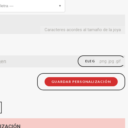
 letra —
▼
Caracteres acordes al tamaño de la joya
gen
.png .jpg .gif
ELEGIR FICHERO
GUARDAR PERSONALIZACIÓN
IZACIÓN