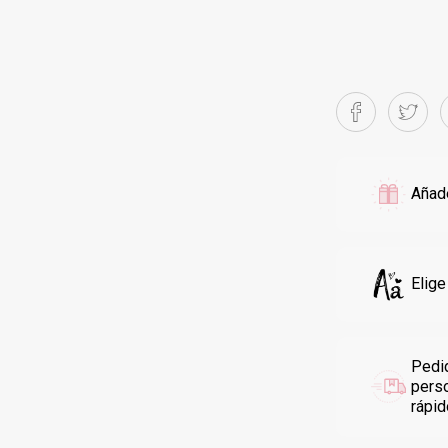
Añade
Elige
Pedi
pers
rápi