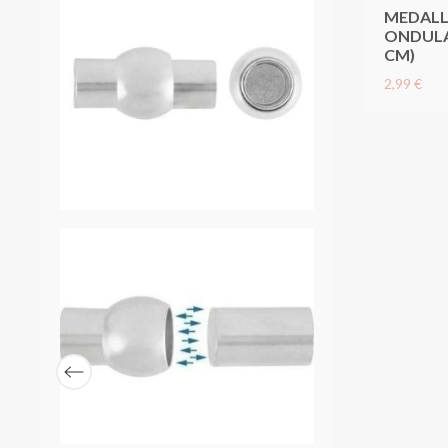
MEDALL
ONDULA
CM)
2,99 €