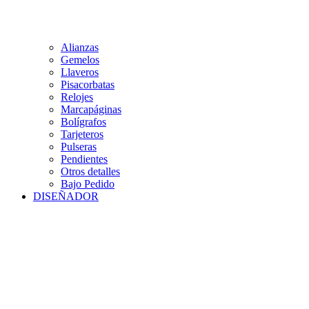
Alianzas
Gemelos
Llaveros
Pisacorbatas
Relojes
Marcapáginas
Bolígrafos
Tarjeteros
Pulseras
Pendientes
Otros detalles
Bajo Pedido
DISEÑADOR