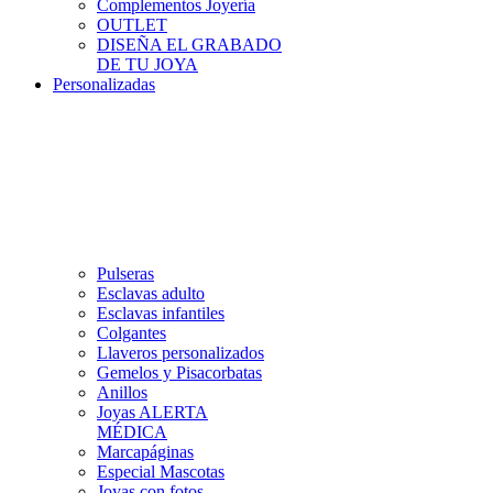
Complementos Joyería
OUTLET
DISEÑA EL GRABADO
DE TU JOYA
Personalizadas
Pulseras
Esclavas adulto
Esclavas infantiles
Colgantes
Llaveros personalizados
Gemelos y Pisacorbatas
Anillos
Joyas ALERTA
MÉDICA
Marcapáginas
Especial Mascotas
Joyas con fotos