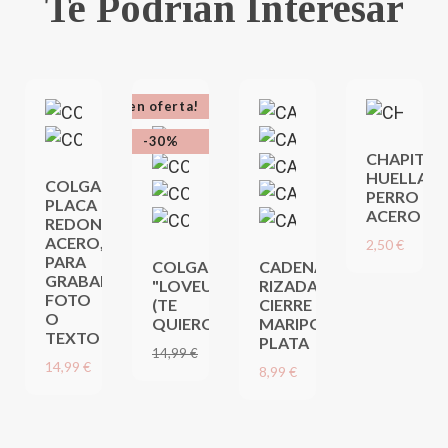
Te Podrían Interesar
¡en oferta!
-30%
CHAPITA
HUELLA
COLGANTE
PERRO
PLACA
ACERO
REDONDA
ACERO,
2,50 €
PARA
COLGANTE
CADENA
GRABAR
"LOVEU"
RIZADA
FOTO
(TE
CIERRE
O
QUIERO)
MARIPOSA
TEXTO
PLATA
10,49 €
14,99 €
14,99 €
8,99 €