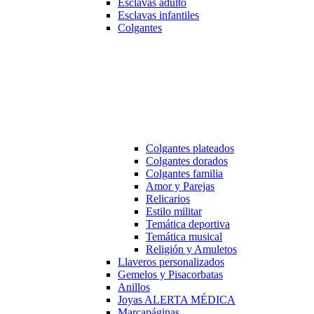
Esclavas adulto
Esclavas infantiles
Colgantes
Colgantes plateados
Colgantes dorados
Colgantes familia
Amor y Parejas
Relicarios
Estilo militar
Temática deportiva
Temática musical
Religión y Amuletos
Llaveros personalizados
Gemelos y Pisacorbatas
Anillos
Joyas ALERTA MÉDICA
Marcapáginas