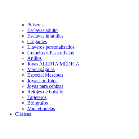
Pulseras
Esclavas adulto
Esclavas infantiles
Colgantes
Llaveros personalizados
Gemelos y Pisacorbatas
Anillos
Joyas ALERTA MÉDICA
Marcapáginas
Especial Mascotas
Joyas con fotos
Joyas para cenizas
Relojes de bolsillo
Tarjeteros
Bolígrafos
Mini etiquetas
Clásicas