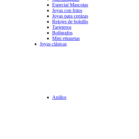
Especial Mascotas
Joyas con fotos
Joyas para cenizas
Relojes de bolsillo
Tarjeteros
Bolígrafos
Mini etiquetas
Joyas clásicas
Anillos