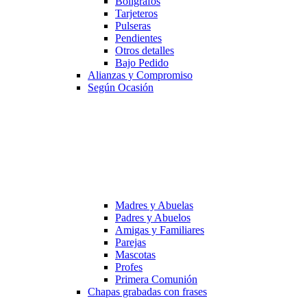
Bolígrafos
Tarjeteros
Pulseras
Pendientes
Otros detalles
Bajo Pedido
Alianzas y Compromiso
Según Ocasión
Madres y Abuelas
Padres y Abuelos
Amigas y Familiares
Parejas
Mascotas
Profes
Primera Comunión
Chapas grabadas con frases