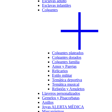
Esclavas adulto
Esclavas infantiles
Colgantes
Colgantes plateados
Colgantes dorados
Colgantes familia
Amor y Parejas
Relicarios
Estilo militar
Temática deportiva
Temática musical
Religión y Amuletos
Llaveros personalizados
Gemelos y Pisacorbatas
Anillos
Joyas ALERTA MÉDICA
Marcapáginas