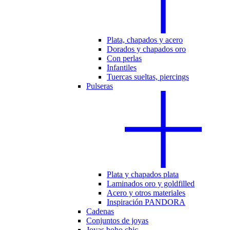
Plata, chapados y acero
Dorados y chapados oro
Con perlas
Infantiles
Tuercas sueltas, piercings
Pulseras
Plata y chapados plata
Laminados oro y goldfilled
Acero y otros materiales
Inspiración PANDORA
Cadenas
Conjuntos de joyas
Joyas boho chic