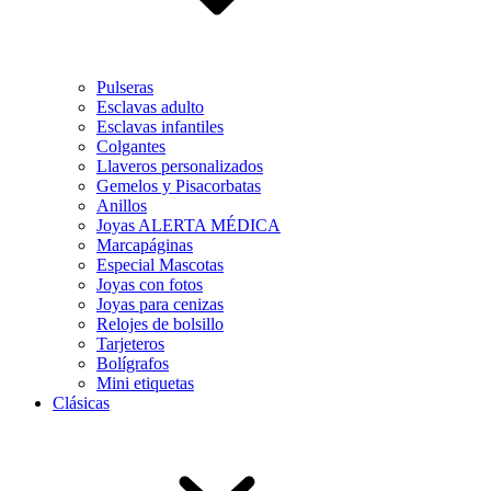
Pulseras
Esclavas adulto
Esclavas infantiles
Colgantes
Llaveros personalizados
Gemelos y Pisacorbatas
Anillos
Joyas ALERTA MÉDICA
Marcapáginas
Especial Mascotas
Joyas con fotos
Joyas para cenizas
Relojes de bolsillo
Tarjeteros
Bolígrafos
Mini etiquetas
Clásicas