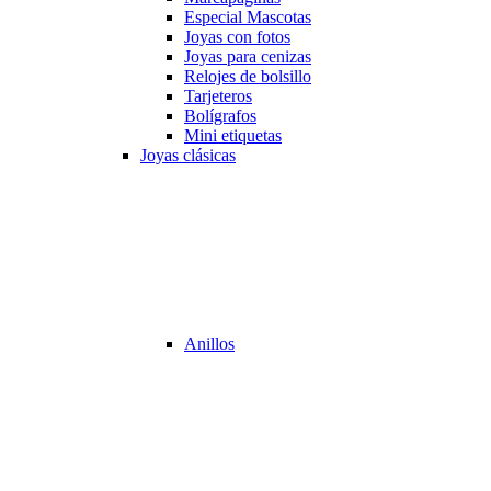
Especial Mascotas
Joyas con fotos
Joyas para cenizas
Relojes de bolsillo
Tarjeteros
Bolígrafos
Mini etiquetas
Joyas clásicas
Anillos