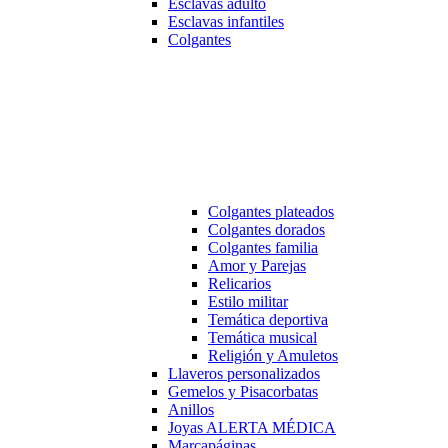
Esclavas adulto
Esclavas infantiles
Colgantes
Colgantes plateados
Colgantes dorados
Colgantes familia
Amor y Parejas
Relicarios
Estilo militar
Temática deportiva
Temática musical
Religión y Amuletos
Llaveros personalizados
Gemelos y Pisacorbatas
Anillos
Joyas ALERTA MÉDICA
Marcapáginas