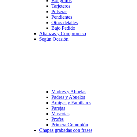
Bolígrafos
Tarjeteros
Pulseras
Pendientes
Otros detalles
Bajo Pedido
Alianzas y Compromiso
Según Ocasión
Madres y Abuelas
Padres y Abuelos
Amigas y Familiares
Parejas
Mascotas
Profes
Primera Comunión
Chapas grabadas con frases