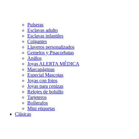
Pulseras
Esclavas adulto
Esclavas infantiles
Colgantes
Llaveros personalizados
Gemelos y Pisacorbatas
Anillos
Joyas ALERTA MÉDICA
Marcapáginas
Especial Mascotas
Joyas con fotos
Joyas para cenizas
Relojes de bolsillo
Tarjeteros
Bolígrafos
Mini etiquetas
Clásicas