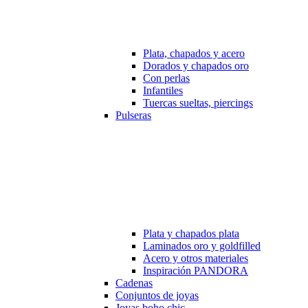
Plata, chapados y acero
Dorados y chapados oro
Con perlas
Infantiles
Tuercas sueltas, piercings
Pulseras
Plata y chapados plata
Laminados oro y goldfilled
Acero y otros materiales
Inspiración PANDORA
Cadenas
Conjuntos de joyas
Joyas boho chic