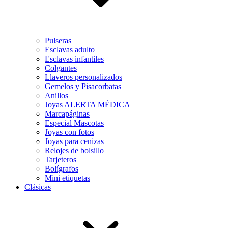
Pulseras
Esclavas adulto
Esclavas infantiles
Colgantes
Llaveros personalizados
Gemelos y Pisacorbatas
Anillos
Joyas ALERTA MÉDICA
Marcapáginas
Especial Mascotas
Joyas con fotos
Joyas para cenizas
Relojes de bolsillo
Tarjeteros
Bolígrafos
Mini etiquetas
Clásicas