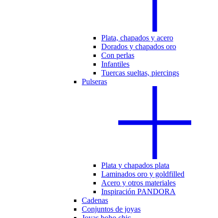
Plata, chapados y acero
Dorados y chapados oro
Con perlas
Infantiles
Tuercas sueltas, piercings
Pulseras
Plata y chapados plata
Laminados oro y goldfilled
Acero y otros materiales
Inspiración PANDORA
Cadenas
Conjuntos de joyas
Joyas boho chic