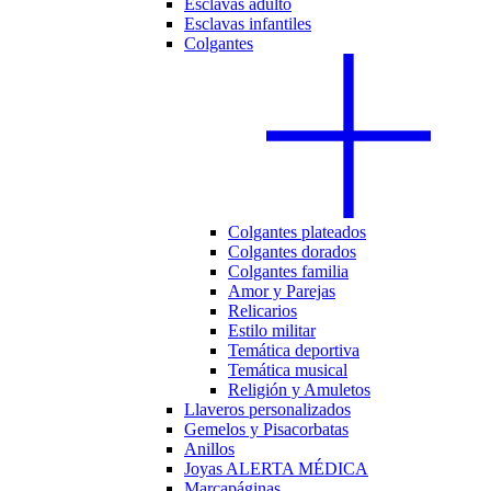
Esclavas adulto
Esclavas infantiles
Colgantes
Colgantes plateados
Colgantes dorados
Colgantes familia
Amor y Parejas
Relicarios
Estilo militar
Temática deportiva
Temática musical
Religión y Amuletos
Llaveros personalizados
Gemelos y Pisacorbatas
Anillos
Joyas ALERTA MÉDICA
Marcapáginas