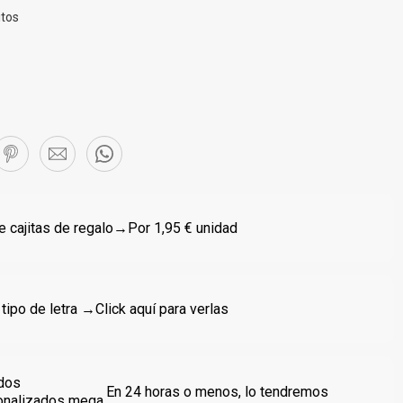
itos
 cajitas de regalo
→Por 1,95 € unidad
 tipo de letra →
Click aquí para verlas
dos
En 24 horas o menos, lo tendremos
onalizados mega