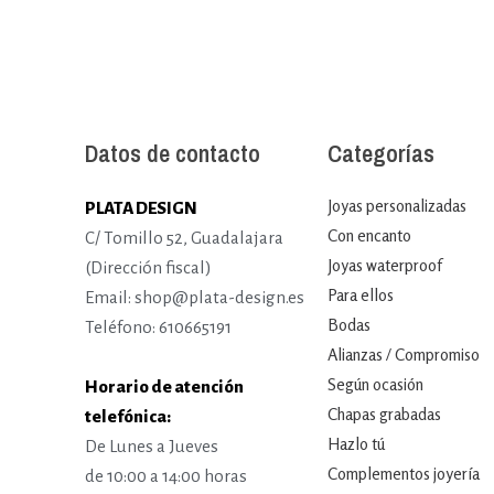
Datos de contacto
Categorías
Joyas personalizadas
PLATA DESIGN
Con encanto
C/ Tomillo 52, Guadalajara
Joyas waterproof
(Dirección fiscal)
Para ellos
Email: shop@plata-design.es
Bodas
Teléfono: 610665191
Alianzas / Compromiso
Según ocasión
Horario de atención
Chapas grabadas
telefónica:
Hazlo tú
De Lunes a Jueves
Complementos joyería
de 10:00 a 14:00 horas