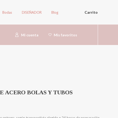
Bodas
DISEÑADOR
Blog
Carrito
Mi cuenta
Mis favoritos
E ACERO BOLAS Y TUBOS
e entrega, según transportista elegido + 24 horas de preparación