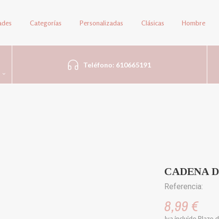
ades
Categorías
Personalizadas
Clásicas
Hombre
Teléfono: 610665191
CADENA D
Referencia:
8,99 €
Iva incluido
Plazo d