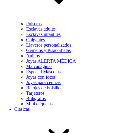
Pulseras
Esclavas adulto
Esclavas infantiles
Colgantes
Llaveros personalizados
Gemelos y Pisacorbatas
Anillos
Joyas ALERTA MÉDICA
Marcapáginas
Especial Mascotas
Joyas con fotos
Joyas para cenizas
Relojes de bolsillo
Tarjeteros
Bolígrafos
Mini etiquetas
Clásicas