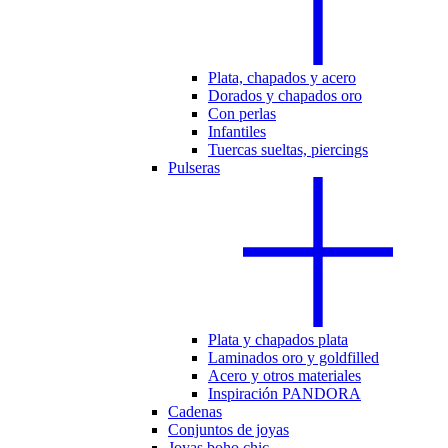
Plata, chapados y acero
Dorados y chapados oro
Con perlas
Infantiles
Tuercas sueltas, piercings
Pulseras
Plata y chapados plata
Laminados oro y goldfilled
Acero y otros materiales
Inspiración PANDORA
Cadenas
Conjuntos de joyas
Joyas boho chic