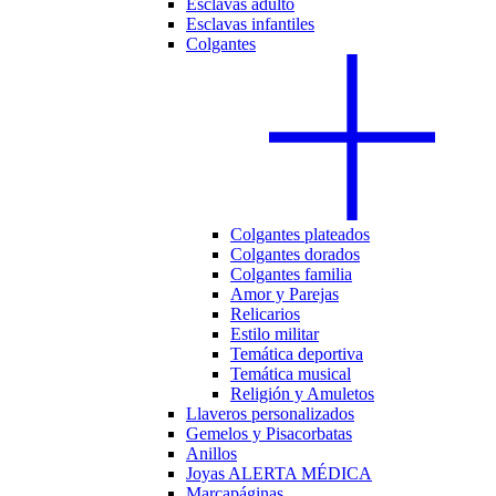
Esclavas adulto
Esclavas infantiles
Colgantes
Colgantes plateados
Colgantes dorados
Colgantes familia
Amor y Parejas
Relicarios
Estilo militar
Temática deportiva
Temática musical
Religión y Amuletos
Llaveros personalizados
Gemelos y Pisacorbatas
Anillos
Joyas ALERTA MÉDICA
Marcapáginas