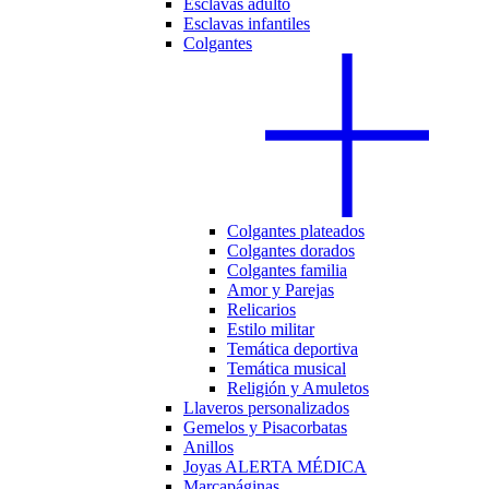
Esclavas adulto
Esclavas infantiles
Colgantes
Colgantes plateados
Colgantes dorados
Colgantes familia
Amor y Parejas
Relicarios
Estilo militar
Temática deportiva
Temática musical
Religión y Amuletos
Llaveros personalizados
Gemelos y Pisacorbatas
Anillos
Joyas ALERTA MÉDICA
Marcapáginas