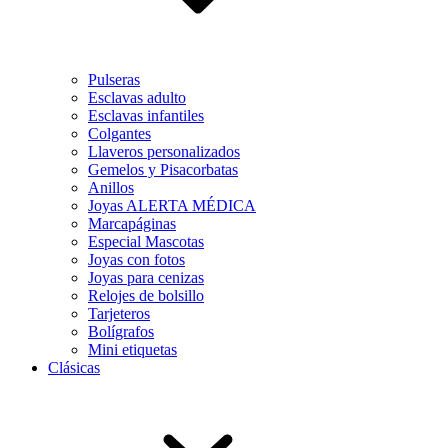
Pulseras
Esclavas adulto
Esclavas infantiles
Colgantes
Llaveros personalizados
Gemelos y Pisacorbatas
Anillos
Joyas ALERTA MÉDICA
Marcapáginas
Especial Mascotas
Joyas con fotos
Joyas para cenizas
Relojes de bolsillo
Tarjeteros
Bolígrafos
Mini etiquetas
Clásicas