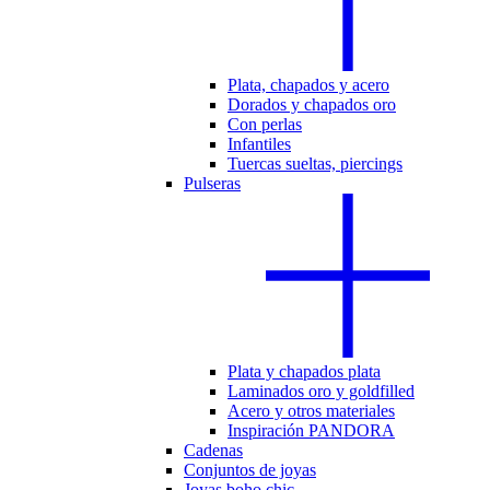
Plata, chapados y acero
Dorados y chapados oro
Con perlas
Infantiles
Tuercas sueltas, piercings
Pulseras
Plata y chapados plata
Laminados oro y goldfilled
Acero y otros materiales
Inspiración PANDORA
Cadenas
Conjuntos de joyas
Joyas boho chic