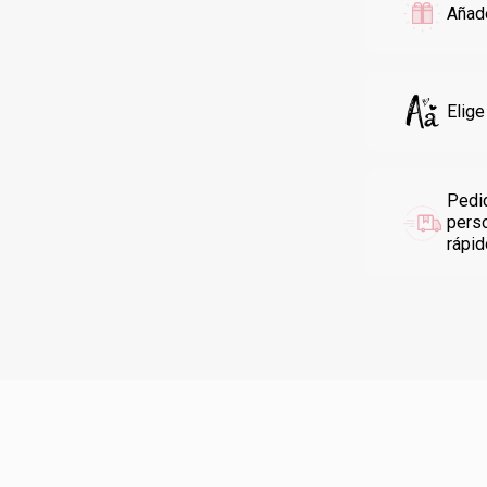
Añade
Elige
Pedi
pers
rápi