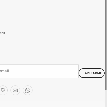
itos
AVISARME