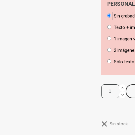
PERSONAL
Sin graba
Texto + i
1 imagen v
2 imágene
Sólo texto
Sin stock