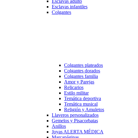
Esclavas adulto
Esclavas infantiles
Colgantes
Colgantes plateados
Colgantes dorados
Colgantes familia
Amor y Parejas
Relicarios
Estilo militar
Temática deportiva
Temática musical
Religión y Amuletos
Llaveros personalizados
Gemelos y Pisacorbatas
Anillos
Joyas ALERTA MÉDICA
Marcapáginas