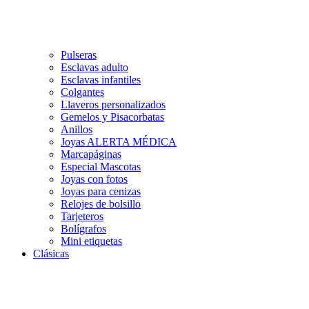
Pulseras
Esclavas adulto
Esclavas infantiles
Colgantes
Llaveros personalizados
Gemelos y Pisacorbatas
Anillos
Joyas ALERTA MÉDICA
Marcapáginas
Especial Mascotas
Joyas con fotos
Joyas para cenizas
Relojes de bolsillo
Tarjeteros
Bolígrafos
Mini etiquetas
Clásicas