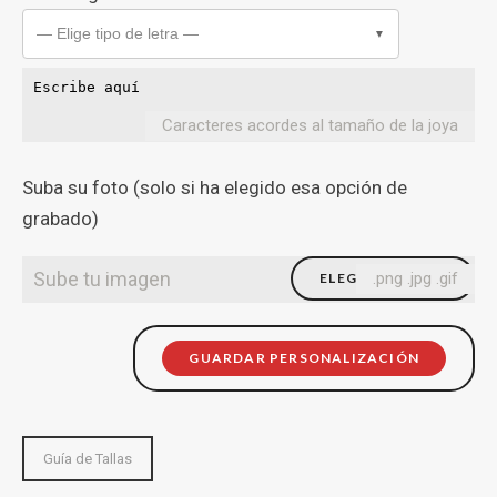
— Elige tipo de letra —
▼
Caracteres acordes al tamaño de la joya
Suba su foto (solo si ha elegido esa opción de
grabado)
Sube tu imagen
.png .jpg .gif
ELEGIR FICHERO
GUARDAR PERSONALIZACIÓN
Guía de Tallas