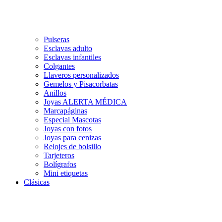
Pulseras
Esclavas adulto
Esclavas infantiles
Colgantes
Llaveros personalizados
Gemelos y Pisacorbatas
Anillos
Joyas ALERTA MÉDICA
Marcapáginas
Especial Mascotas
Joyas con fotos
Joyas para cenizas
Relojes de bolsillo
Tarjeteros
Bolígrafos
Mini etiquetas
Clásicas