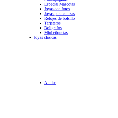
Especial Mascotas
Joyas con fotos
Joyas para cenizas
Relojes de bolsillo
Tarjeteros
Bolígrafos
Mini etiquetas
Joyas clásicas
Anillos