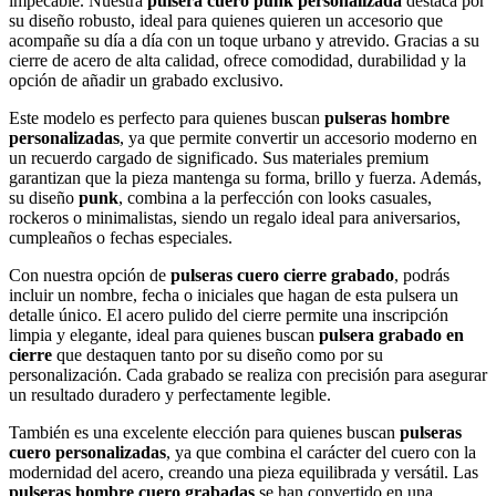
impecable. Nuestra
pulsera cuero punk personalizada
destaca por
su diseño robusto, ideal para quienes quieren un accesorio que
acompañe su día a día con un toque urbano y atrevido. Gracias a su
cierre de acero de alta calidad, ofrece comodidad, durabilidad y la
opción de añadir un grabado exclusivo.
Este modelo es perfecto para quienes buscan
pulseras hombre
personalizadas
, ya que permite convertir un accesorio moderno en
un recuerdo cargado de significado. Sus materiales premium
garantizan que la pieza mantenga su forma, brillo y fuerza. Además,
su diseño
punk
, combina a la perfección con looks casuales,
rockeros o minimalistas, siendo un regalo ideal para aniversarios,
cumpleaños o fechas especiales.
Con nuestra opción de
pulseras cuero cierre grabado
, podrás
incluir un nombre, fecha o iniciales que hagan de esta pulsera un
detalle único. El acero pulido del cierre permite una inscripción
limpia y elegante, ideal para quienes buscan
pulsera grabado en
cierre
que destaquen tanto por su diseño como por su
personalización. Cada grabado se realiza con precisión para asegurar
un resultado duradero y perfectamente legible.
También es una excelente elección para quienes buscan
pulseras
cuero personalizadas
, ya que combina el carácter del cuero con la
modernidad del acero, creando una pieza equilibrada y versátil. Las
pulseras hombre cuero grabadas
se han convertido en una