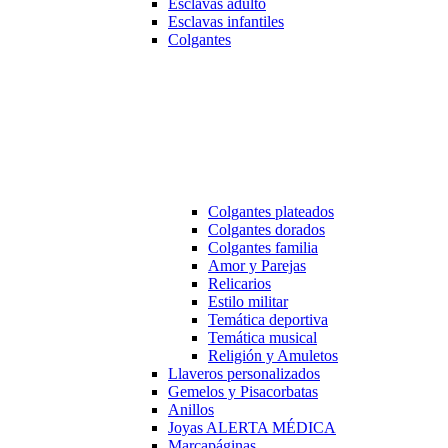
Esclavas adulto
Esclavas infantiles
Colgantes
Colgantes plateados
Colgantes dorados
Colgantes familia
Amor y Parejas
Relicarios
Estilo militar
Temática deportiva
Temática musical
Religión y Amuletos
Llaveros personalizados
Gemelos y Pisacorbatas
Anillos
Joyas ALERTA MÉDICA
Marcapáginas