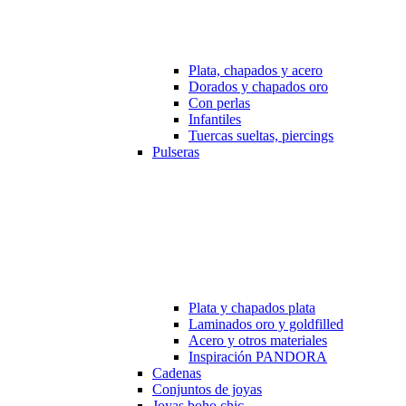
Plata, chapados y acero
Dorados y chapados oro
Con perlas
Infantiles
Tuercas sueltas, piercings
Pulseras
Plata y chapados plata
Laminados oro y goldfilled
Acero y otros materiales
Inspiración PANDORA
Cadenas
Conjuntos de joyas
Joyas boho chic