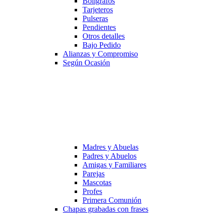
Bolígrafos
Tarjeteros
Pulseras
Pendientes
Otros detalles
Bajo Pedido
Alianzas y Compromiso
Según Ocasión
Madres y Abuelas
Padres y Abuelos
Amigas y Familiares
Parejas
Mascotas
Profes
Primera Comunión
Chapas grabadas con frases