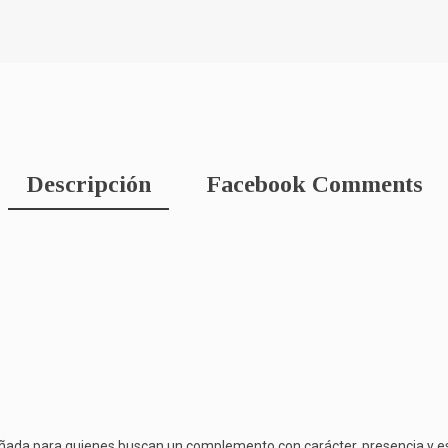
Descripción
Facebook Comments
ñada para quienes buscan un complemento con carácter, presencia y est