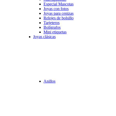
Especial Mascotas
Joyas con fotos
Joyas para cenizas
Relojes de bolsillo
Tarjeteros
Bolígrafos
Mini etiquetas
Joyas clásicas
Anillos