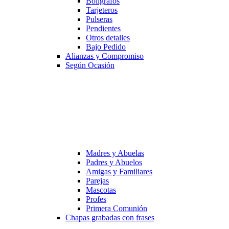
Bolígrafos
Tarjeteros
Pulseras
Pendientes
Otros detalles
Bajo Pedido
Alianzas y Compromiso
Según Ocasión
Madres y Abuelas
Padres y Abuelos
Amigas y Familiares
Parejas
Mascotas
Profes
Primera Comunión
Chapas grabadas con frases