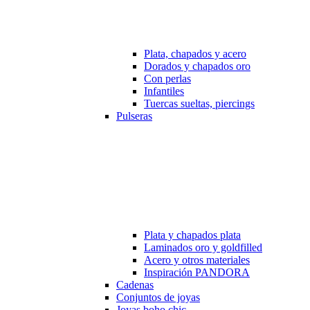
Plata, chapados y acero
Dorados y chapados oro
Con perlas
Infantiles
Tuercas sueltas, piercings
Pulseras
Plata y chapados plata
Laminados oro y goldfilled
Acero y otros materiales
Inspiración PANDORA
Cadenas
Conjuntos de joyas
Joyas boho chic