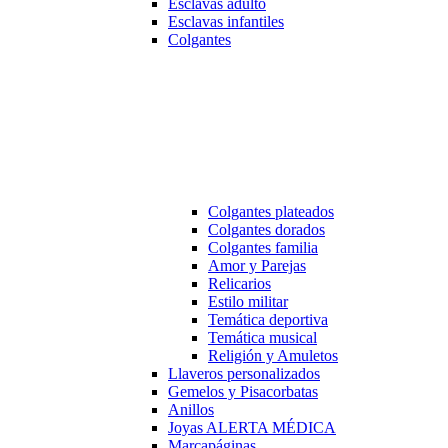
Esclavas adulto
Esclavas infantiles
Colgantes
Colgantes plateados
Colgantes dorados
Colgantes familia
Amor y Parejas
Relicarios
Estilo militar
Temática deportiva
Temática musical
Religión y Amuletos
Llaveros personalizados
Gemelos y Pisacorbatas
Anillos
Joyas ALERTA MÉDICA
Marcapáginas