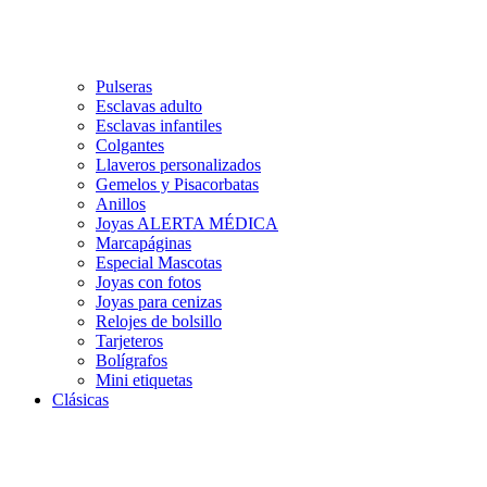
Pulseras
Esclavas adulto
Esclavas infantiles
Colgantes
Llaveros personalizados
Gemelos y Pisacorbatas
Anillos
Joyas ALERTA MÉDICA
Marcapáginas
Especial Mascotas
Joyas con fotos
Joyas para cenizas
Relojes de bolsillo
Tarjeteros
Bolígrafos
Mini etiquetas
Clásicas