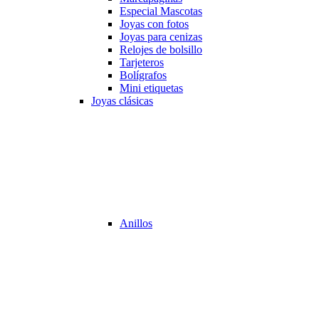
Especial Mascotas
Joyas con fotos
Joyas para cenizas
Relojes de bolsillo
Tarjeteros
Bolígrafos
Mini etiquetas
Joyas clásicas
Anillos