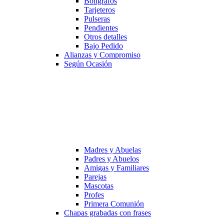
Bolígrafos
Tarjeteros
Pulseras
Pendientes
Otros detalles
Bajo Pedido
Alianzas y Compromiso
Según Ocasión
Madres y Abuelas
Padres y Abuelos
Amigas y Familiares
Parejas
Mascotas
Profes
Primera Comunión
Chapas grabadas con frases