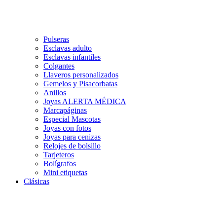
Pulseras
Esclavas adulto
Esclavas infantiles
Colgantes
Llaveros personalizados
Gemelos y Pisacorbatas
Anillos
Joyas ALERTA MÉDICA
Marcapáginas
Especial Mascotas
Joyas con fotos
Joyas para cenizas
Relojes de bolsillo
Tarjeteros
Bolígrafos
Mini etiquetas
Clásicas