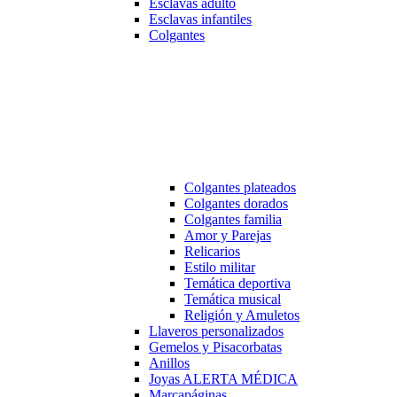
Esclavas adulto
Esclavas infantiles
Colgantes
Colgantes plateados
Colgantes dorados
Colgantes familia
Amor y Parejas
Relicarios
Estilo militar
Temática deportiva
Temática musical
Religión y Amuletos
Llaveros personalizados
Gemelos y Pisacorbatas
Anillos
Joyas ALERTA MÉDICA
Marcapáginas