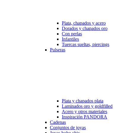
Plata, chapados y acero
Dorados y chapados oro
Con perlas
Infantiles
Tuercas sueltas, piercings
Pulseras
Plata y chapados plata
Laminados oro y goldfilled
Acero y otros materiales
Inspiración PANDORA
Cadenas
Conjuntos de joyas
Joyas boho chic