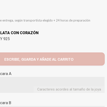
e entrega, según transportista elegido + 24 horas de preparación
PLATA CON CORAZÓN
EY 925
ESCRIBE, GUARDA Y AÑADE AL CARRITO
 cara A
Caracteres acordes al tamaño de la joya
 cara B