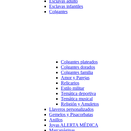
Esclavas adulto
Esclavas infantiles
Colgantes
Colgantes plateados
Colgantes dorados
Colgantes familia
Amor y Parejas
Relicarios
Estilo militar
Temática deportiva
Temática musical
Religión y Amuletos
Llaveros personalizados
Gemelos y Pisacorbatas
Anillos
Joyas ALERTA MÉDICA
Marcapáginas