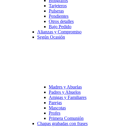
Bolígrafos
Tarjeteros
Pulseras
Pendientes
Otros detalles
Bajo Pedido
Alianzas y Compromiso
Según Ocasión
Madres y Abuelas
Padres y Abuelos
Amigas y Familiares
Parejas
Mascotas
Profes
Primera Comunión
Chapas grabadas con frases