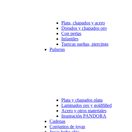
Plata, chapados y acero
Dorados y chapados oro
Con perlas
Infantiles
Tuercas sueltas, piercings
Pulseras
Plata y chapados plata
Laminados oro y goldfilled
Acero y otros materiales
Inspiración PANDORA
Cadenas
Conjuntos de joyas
Joyas boho chic