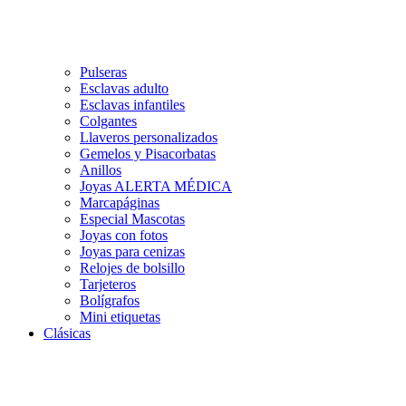
Pulseras
Esclavas adulto
Esclavas infantiles
Colgantes
Llaveros personalizados
Gemelos y Pisacorbatas
Anillos
Joyas ALERTA MÉDICA
Marcapáginas
Especial Mascotas
Joyas con fotos
Joyas para cenizas
Relojes de bolsillo
Tarjeteros
Bolígrafos
Mini etiquetas
Clásicas