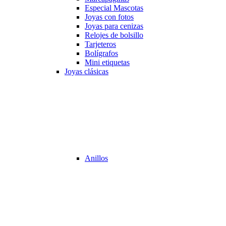
Especial Mascotas
Joyas con fotos
Joyas para cenizas
Relojes de bolsillo
Tarjeteros
Bolígrafos
Mini etiquetas
Joyas clásicas
Anillos