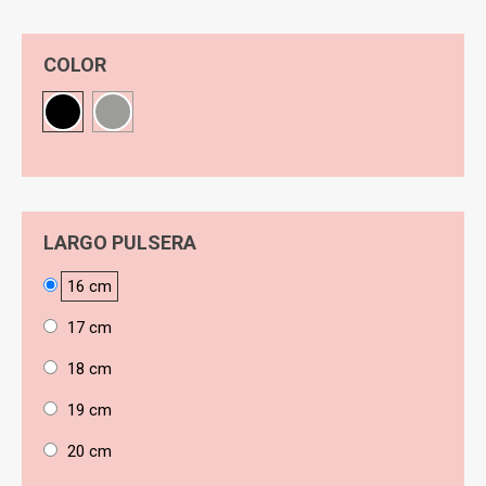
COLOR
Negro
Gris
LARGO PULSERA
16 cm
17 cm
18 cm
19 cm
20 cm