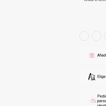
Añade
Elige
Pedi
pers
rápi