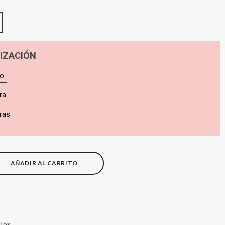
IZACIÓN
do
ra
ras
AÑADIR AL CARRITO
itos