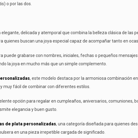
s) o por las dos.
 elegante, delicada y atemporal que combina la belleza clásica de las per
ara quienes buscan una joya especial capaz de acompañar tanto en ocas
lsera puede grabarse con nombres, iniciales, fechas o pequeños mensaje
tiendo la joya en mucho más que un simple complemento.
personalizadas
, este modelo destaca por la armoniosa combinación entre
 y muy fácil de combinar con diferentes estilos.
lente opción para regalar en cumpleaños, aniversarios, comuniones, bod
smite elegancia y buen gusto.
as de plata personalizadas
, una categoría diseñada para quienes des
pulsera en una pieza irrepetible cargada de significado.