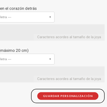
 en el corazón detrás
 letra —
▼
Caracteres acordes al tamaño de la joya
 (máximo 20 cm)
 letra —
▼
Caracteres acordes al tamaño de la joya
GUARDAR PERSONALIZACIÓN