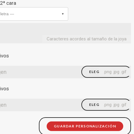
 2ª cara
 letra —
▼
Caracteres acordes al tamaño de la joya
ivos
gen
.png .jpg .gif
ELEGIR FICHERO
ivos
gen
.png .jpg .gif
ELEGIR FICHERO
GUARDAR PERSONALIZACIÓN