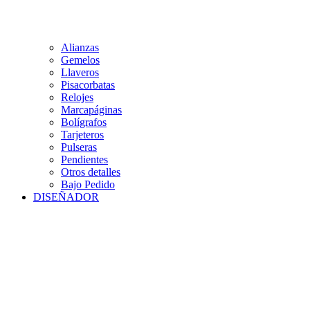
Alianzas
Gemelos
Llaveros
Pisacorbatas
Relojes
Marcapáginas
Bolígrafos
Tarjeteros
Pulseras
Pendientes
Otros detalles
Bajo Pedido
DISEÑADOR