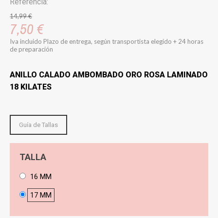
Referencia:
14,99 €
7,50 €
Iva incluido
Plazo de entrega, según transportista elegido + 24 horas
de preparación
ANILLO CALADO AMBOMBADO ORO ROSA LAMINADO
18 KILATES
Guía de Tallas
TALLA
16 MM
17 MM