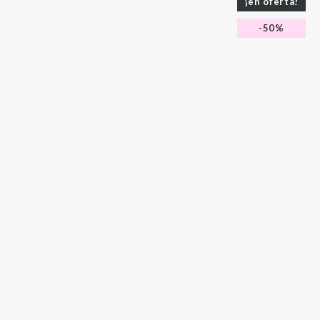
¡en oferta!
-50%