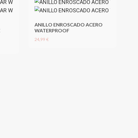
ANILLO ENROSCADO ACERO
E
WATERPROOF
24,99 €
AN
AM
11,