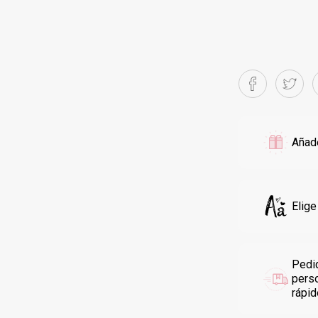
Añade
Elige
Pedi
pers
rápi