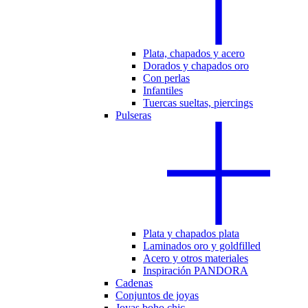
Plata, chapados y acero
Dorados y chapados oro
Con perlas
Infantiles
Tuercas sueltas, piercings
Pulseras
Plata y chapados plata
Laminados oro y goldfilled
Acero y otros materiales
Inspiración PANDORA
Cadenas
Conjuntos de joyas
Joyas boho chic