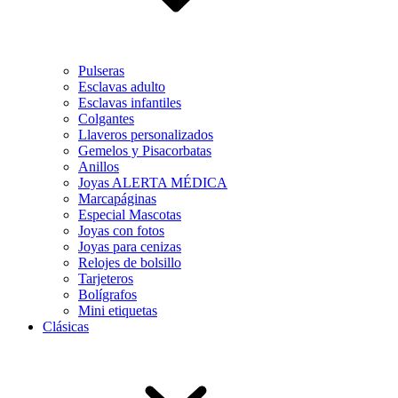
Pulseras
Esclavas adulto
Esclavas infantiles
Colgantes
Llaveros personalizados
Gemelos y Pisacorbatas
Anillos
Joyas ALERTA MÉDICA
Marcapáginas
Especial Mascotas
Joyas con fotos
Joyas para cenizas
Relojes de bolsillo
Tarjeteros
Bolígrafos
Mini etiquetas
Clásicas