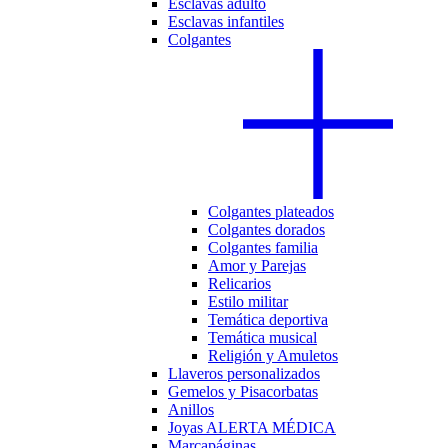
Esclavas adulto
Esclavas infantiles
Colgantes
Colgantes plateados
Colgantes dorados
Colgantes familia
Amor y Parejas
Relicarios
Estilo militar
Temática deportiva
Temática musical
Religión y Amuletos
Llaveros personalizados
Gemelos y Pisacorbatas
Anillos
Joyas ALERTA MÉDICA
Marcapáginas