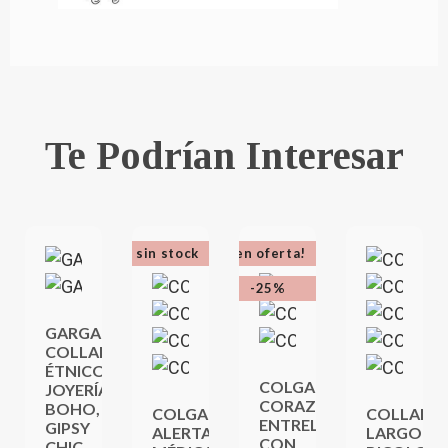
Te Podrían Interesar
sin stock
¡en oferta!
-25%
GARGANTILLA,
COLLAR
ÉTNICO,
COLGANTE
JOYERÍA
CORAZONES
BOHO,
COLGANTE
COLLAR
ENTRELAZADOS
GIPSY
ALERTA
LARGO
CON
CHIC