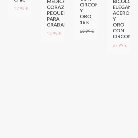
MÉDICA
BICOLOR
CIRCONITAS
CORAZÓN
ELEGANTE
17,99 €
Y
PEQUEÑO
ACERO
ORO
PARA
Y
18 k
GRABAR
ORO
CON
14,24 €
18,99 €
19,99 €
CIRCONIT
27,99 €
PLACAS MILITARES DOBLES BICOLOR EN ACERO IN
PLACAS MILITARES / IDENTIFICACIÓN DOBLES