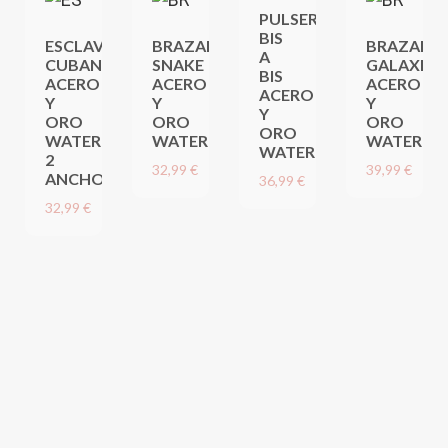
PULSERA
BIS
ESCLAVA
BRAZALETE
BRAZALET
A
CUBANA
SNAKE
GALAXIA
BIS
ACERO
ACERO
ACERO
ACERO
Y
Y
Y
Y
ORO
ORO
ORO
ORO
WATERPROOF,
WATERPROOF
WATERPR
WATERPROOF
2
32,99 €
39,99 €
ANCHOS
36,99 €
32,99 €
CONJUNTO PULSERAS VERANO ROCALLA NATURA