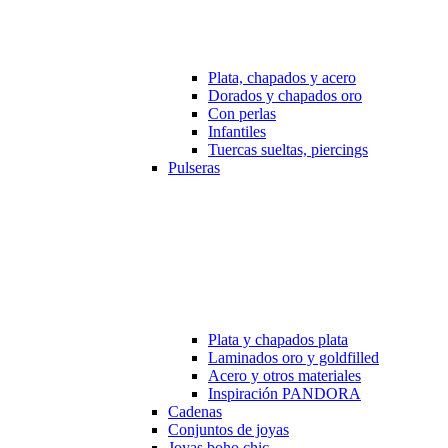
Plata, chapados y acero
Dorados y chapados oro
Con perlas
Infantiles
Tuercas sueltas, piercings
Pulseras
Plata y chapados plata
Laminados oro y goldfilled
Acero y otros materiales
Inspiración PANDORA
Cadenas
Conjuntos de joyas
Joyas boho chic