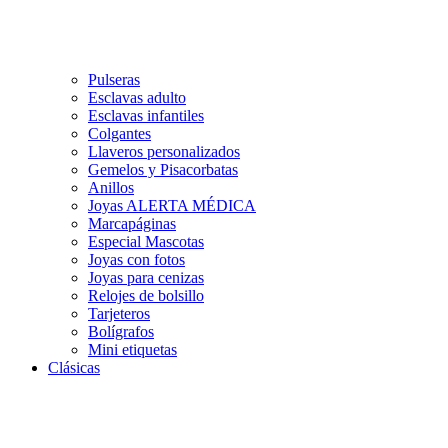
Pulseras
Esclavas adulto
Esclavas infantiles
Colgantes
Llaveros personalizados
Gemelos y Pisacorbatas
Anillos
Joyas ALERTA MÉDICA
Marcapáginas
Especial Mascotas
Joyas con fotos
Joyas para cenizas
Relojes de bolsillo
Tarjeteros
Bolígrafos
Mini etiquetas
Clásicas