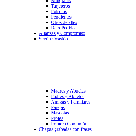
Bolígrafos
Tarjeteros
Pulseras
Pendientes
Otros detalles
Bajo Pedido
Alianzas y Compromiso
Según Ocasión
Madres y Abuelas
Padres y Abuelos
Amigas y Familiares
Parejas
Mascotas
Profes
Primera Comunión
Chapas grabadas con frases