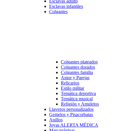
Esclavas adulto
Esclavas infantiles
Colgantes
Colgantes plateados
Colgantes dorados
Colgantes familia
Amor y Parejas
Relicarios
Estilo militar
Temática deportiva
Temática musical
Religión y Amuletos
Llaveros personalizados
Gemelos y Pisacorbatas
Anillos
Joyas ALERTA MÉDICA
Marcapáginas