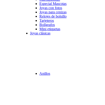
Especial Mascotas
Joyas con fotos
Joyas para cenizas
Relojes de bolsillo
Tarjeteros
Bolígrafos
Mini etiquetas
Joyas clásicas
Anillos