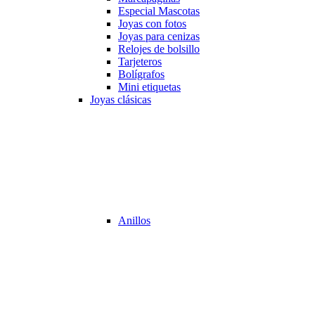
Especial Mascotas
Joyas con fotos
Joyas para cenizas
Relojes de bolsillo
Tarjeteros
Bolígrafos
Mini etiquetas
Joyas clásicas
Anillos