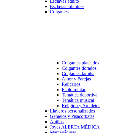
Esclavas adulto
Esclavas infantiles
Colgantes
Colgantes plateados
Colgantes dorados
Colgantes familia
Amor y Parejas
Relicarios
Estilo militar
Temática deportiva
Temática musical
Religión y Amuletos
Llaveros personalizados
Gemelos y Pisacorbatas
Anillos
Joyas ALERTA MÉDICA
Marcapáginas