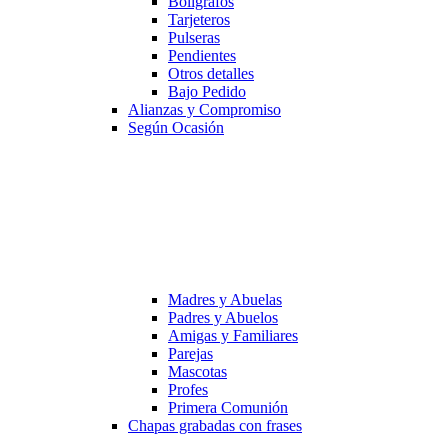
Bolígrafos
Tarjeteros
Pulseras
Pendientes
Otros detalles
Bajo Pedido
Alianzas y Compromiso
Según Ocasión
Madres y Abuelas
Padres y Abuelos
Amigas y Familiares
Parejas
Mascotas
Profes
Primera Comunión
Chapas grabadas con frases