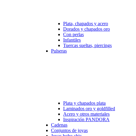
Plata, chapados y acero
Dorados y chapados oro
Con perlas
Infantiles
Tuercas sueltas, piercings
Pulseras
Plata y chapados plata
Laminados oro y goldfilled
Acero y otros materiales
Inspiración PANDORA
Cadenas
Conjuntos de joyas
Joyas boho chic