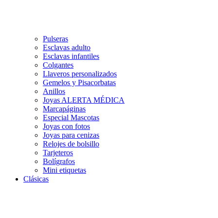
Pulseras
Esclavas adulto
Esclavas infantiles
Colgantes
Llaveros personalizados
Gemelos y Pisacorbatas
Anillos
Joyas ALERTA MÉDICA
Marcapáginas
Especial Mascotas
Joyas con fotos
Joyas para cenizas
Relojes de bolsillo
Tarjeteros
Bolígrafos
Mini etiquetas
Clásicas