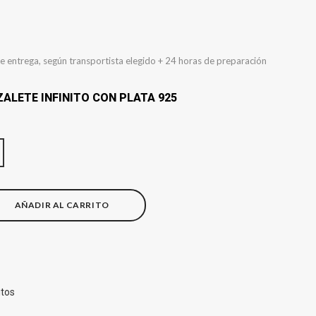
e entrega, según transportista elegido + 24 horas de preparación
ALETE INFINITO CON PLATA 925
AÑADIR AL CARRITO
itos