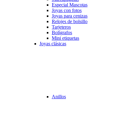
Especial Mascotas
Joyas con fotos
Joyas para cenizas
Relojes de bolsillo
Tarjeteros
Bolígrafos
Mini etiquetas
Joyas clásicas
Anillos