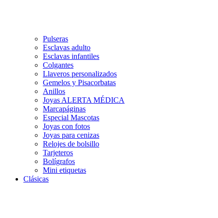
Pulseras
Esclavas adulto
Esclavas infantiles
Colgantes
Llaveros personalizados
Gemelos y Pisacorbatas
Anillos
Joyas ALERTA MÉDICA
Marcapáginas
Especial Mascotas
Joyas con fotos
Joyas para cenizas
Relojes de bolsillo
Tarjeteros
Bolígrafos
Mini etiquetas
Clásicas