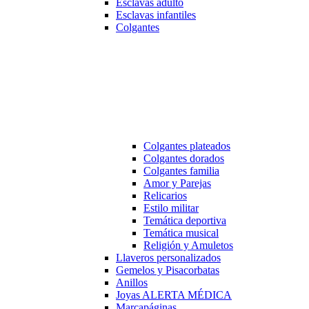
Esclavas adulto
Esclavas infantiles
Colgantes
Colgantes plateados
Colgantes dorados
Colgantes familia
Amor y Parejas
Relicarios
Estilo militar
Temática deportiva
Temática musical
Religión y Amuletos
Llaveros personalizados
Gemelos y Pisacorbatas
Anillos
Joyas ALERTA MÉDICA
Marcapáginas