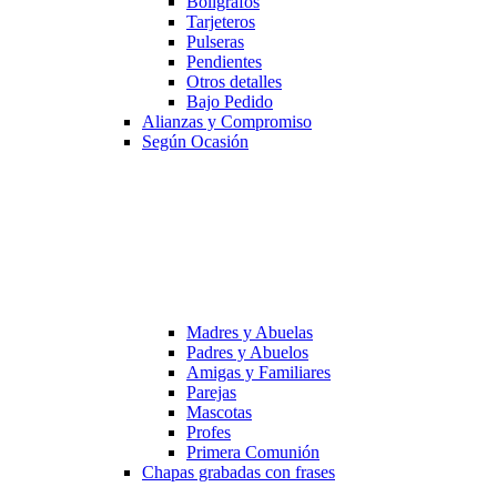
Bolígrafos
Tarjeteros
Pulseras
Pendientes
Otros detalles
Bajo Pedido
Alianzas y Compromiso
Según Ocasión
Madres y Abuelas
Padres y Abuelos
Amigas y Familiares
Parejas
Mascotas
Profes
Primera Comunión
Chapas grabadas con frases