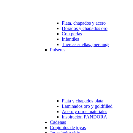
Plata, chapados y acero
Dorados y chapados oro
Con perlas
Infantiles
Tuercas sueltas, piercings
Pulseras
Plata y chapados plata
Laminados oro y goldfilled
Acero y otros materiales
Inspiración PANDORA
Cadenas
Conjuntos de joyas
Joyas boho chic