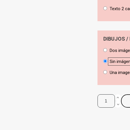
Texto 2 ca
DIBUJOS /
Dos imág
Sin imáge
Una image