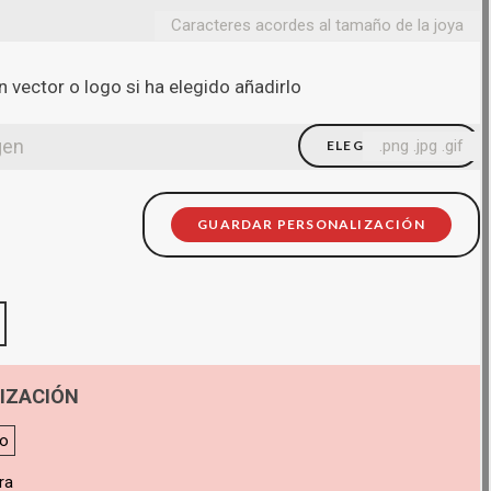
Caracteres acordes al tamaño de la joya
 vector o logo si ha elegido añadirlo
gen
.png .jpg .gif
ELEGIR FICHERO
GUARDAR PERSONALIZACIÓN
IZACIÓN
do
ra