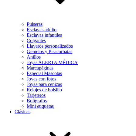
Pulseras
Esclavas adulto
Esclavas infantiles
Colgantes
Llaveros personalizados
Gemelos y Pisacorbatas
Anillos
Joyas ALERTA MÉDICA
Marcapáginas
Especial Mascotas
Joyas con fotos
Joyas para cenizas
Relojes de bolsillo
Tarjeteros
Bolígrafos
Mini etiquetas
Clásicas