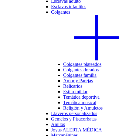
Esclavas adulto
Esclavas infantiles
Colgantes
Colgantes plateados
Colgantes dorados
Colgantes familia
Amor y Parejas
Relicarios
Estilo militar
Temática deportiva
Temática musical
Religión y Amuletos
Llaveros personalizados
Gemelos y Pisacorbatas
Anillos
Joyas ALERTA MÉDICA
Marcapáginas