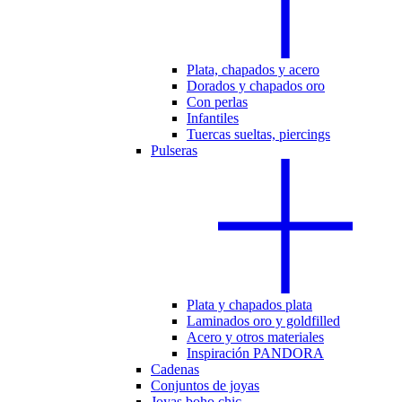
Plata, chapados y acero
Dorados y chapados oro
Con perlas
Infantiles
Tuercas sueltas, piercings
Pulseras
Plata y chapados plata
Laminados oro y goldfilled
Acero y otros materiales
Inspiración PANDORA
Cadenas
Conjuntos de joyas
Joyas boho chic