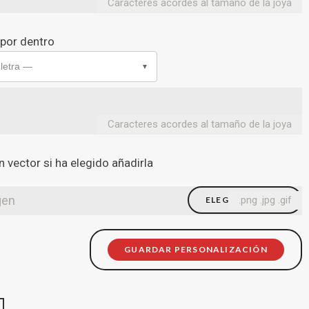
Caracteres acordes al tamaño de la joya
 por dentro
 letra —
▼
Caracteres acordes al tamaño de la joya
 vector si ha elegido añadirla
gen
.png .jpg .gif
ELEGIR FICHERO
GUARDAR PERSONALIZACIÓN