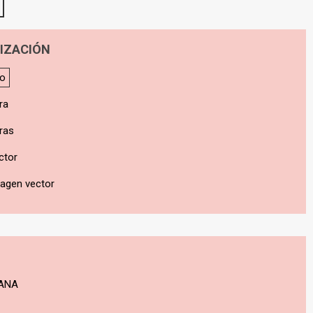
IZACIÓN
do
ra
ras
ctor
magen vector
ANA