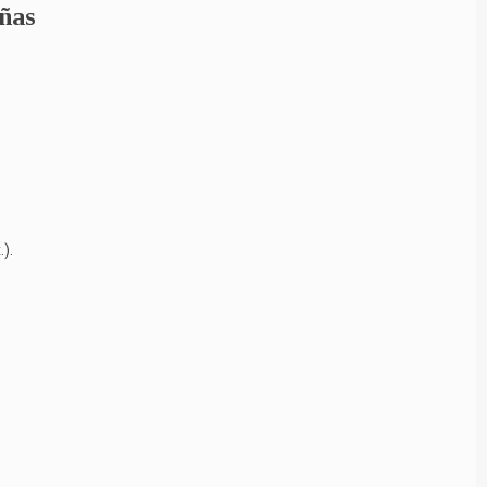
ñas
).