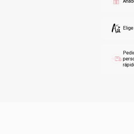
Añade
Elige
Pedi
pers
rápi