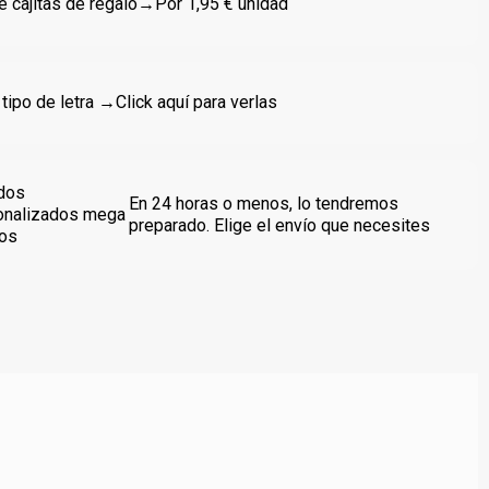
 cajitas de regalo
→Por 1,95 € unidad
 tipo de letra →
Click aquí para verlas
dos
En 24 horas o menos, lo tendremos
onalizados mega
preparado. Elige el envío que necesites
dos