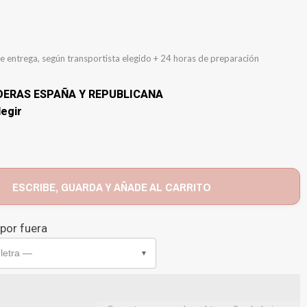
e entrega, según transportista elegido + 24 horas de preparación
DERAS ESPAÑA Y REPUBLICANA
legir
ESCRIBE, GUARDA Y AÑADE AL CARRITO
 por fuera
 letra —
▼