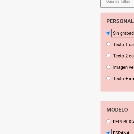
Guía de Tallas
PERSONAL
Sin graba
Texto 1 ca
Texto 2 ca
Imagen ve
Texto + i
MODELO
REPUBLIC
ESPAÑA