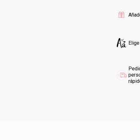
Añade
Elige
Pedi
pers
rápi