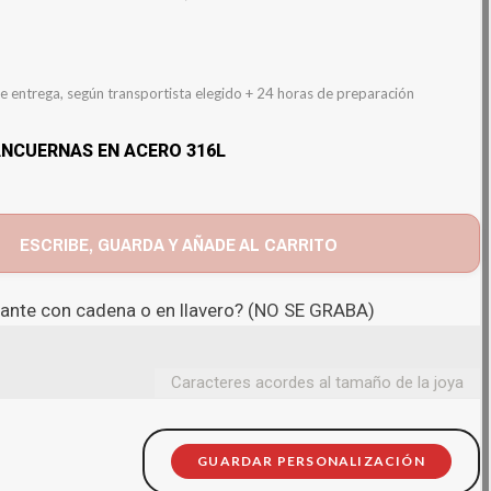
e entrega, según transportista elegido + 24 horas de preparación
NCUERNAS EN ACERO 316L
ESCRIBE, GUARDA Y AÑADE AL CARRITO
gante con cadena o en llavero? (NO SE GRABA)
Caracteres acordes al tamaño de la joya
GUARDAR PERSONALIZACIÓN