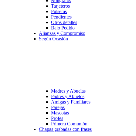
Bolígrafos
Tarjeteros
Pulseras
Pendientes
Otros detalles
Bajo Pedido
Alianzas y Compromiso
Según Ocasión
Madres y Abuelas
Padres y Abuelos
Amigas y Familiares
Parejas
Mascotas
Profes
Primera Comunión
Chapas grabadas con frases