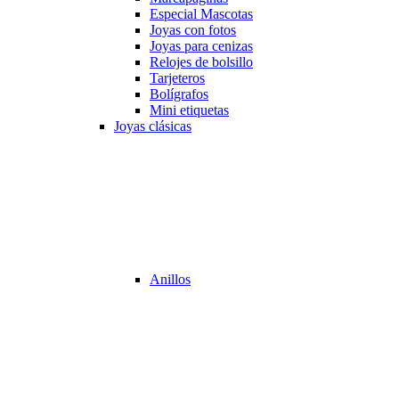
Especial Mascotas
Joyas con fotos
Joyas para cenizas
Relojes de bolsillo
Tarjeteros
Bolígrafos
Mini etiquetas
Joyas clásicas
Anillos