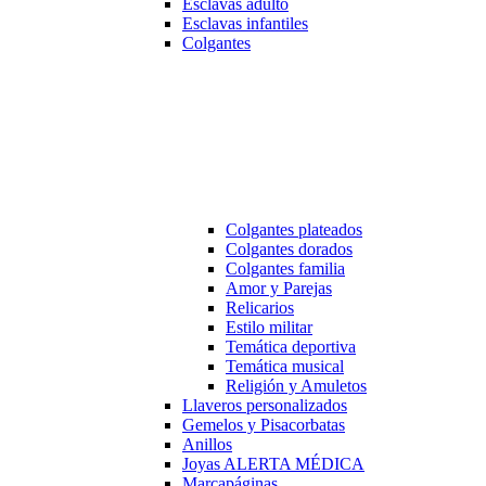
Esclavas adulto
Esclavas infantiles
Colgantes
Colgantes plateados
Colgantes dorados
Colgantes familia
Amor y Parejas
Relicarios
Estilo militar
Temática deportiva
Temática musical
Religión y Amuletos
Llaveros personalizados
Gemelos y Pisacorbatas
Anillos
Joyas ALERTA MÉDICA
Marcapáginas