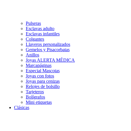
Pulseras
Esclavas adulto
Esclavas infantiles
Colgantes
Llaveros personalizados
Gemelos y Pisacorbatas
Anillos
Joyas ALERTA MÉDICA
Marcapáginas
Especial Mascotas
Joyas con fotos
Joyas para cenizas
Relojes de bolsillo
Tarjeteros
Bolígrafos
Mini etiquetas
Clásicas