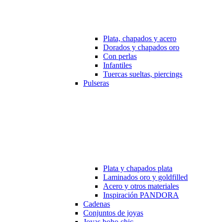
Plata, chapados y acero
Dorados y chapados oro
Con perlas
Infantiles
Tuercas sueltas, piercings
Pulseras
Plata y chapados plata
Laminados oro y goldfilled
Acero y otros materiales
Inspiración PANDORA
Cadenas
Conjuntos de joyas
Joyas boho chic