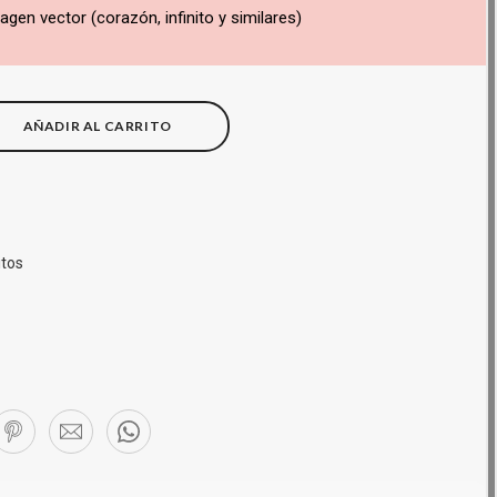
agen vector (corazón, infinito y similares)
AÑADIR AL CARRITO
itos