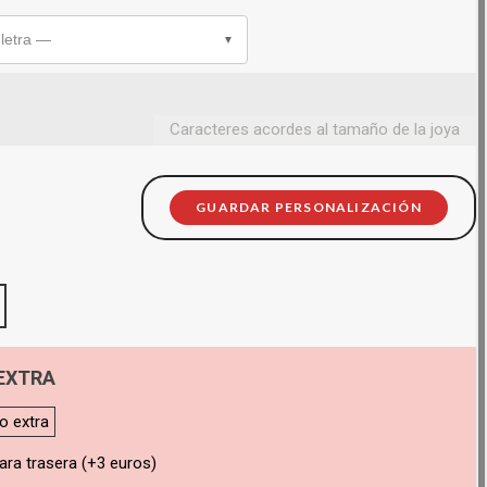
 letra —
▼
Caracteres acordes al tamaño de la joya
GUARDAR PERSONALIZACIÓN
EXTRA
o extra
ara trasera (+3 euros)