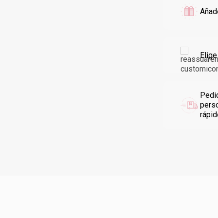
Añade
Elige
Pedi
pers
rápi