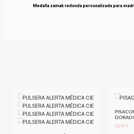
Medalla zamak redonda personalizada para mad
PISACO
DORADO
16,99 €