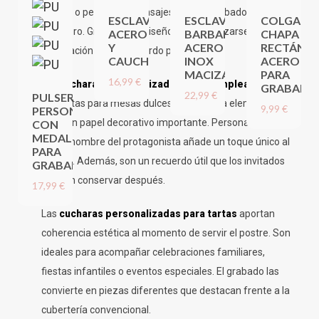
fechas o pequeños mensajes con un acabado limpio y
ESCLAVA
ESCLAVA
COLGANT
duradero. Gracias a su diseño, puede utilizarse tras la
ACERO
BARBADA
CHAPA
Y
ACERO
RECTÁNG
celebración como recuerdo práctico.
CAUCHO
INOX
ACERO
MACIZA
PARA
16,99 €
Las
cucharas personalizadas para cumpleaños
son
GRABAR
22,99 €
PULSERA
perfectas para mesas dulces donde cada elemento
9,99 €
PERSONALIZADA
tiene un papel decorativo importante. Personalizarlas
CON
MEDALLAS
con el nombre del protagonista añade un toque único al
PARA
evento. Además, son un recuerdo útil que los invitados
GRABAR
pueden conservar después.
17,99 €
Las
cucharas personalizadas para tartas
aportan
coherencia estética al momento de servir el postre. Son
ideales para acompañar celebraciones familiares,
fiestas infantiles o eventos especiales. El grabado las
convierte en piezas diferentes que destacan frente a la
cubertería convencional.