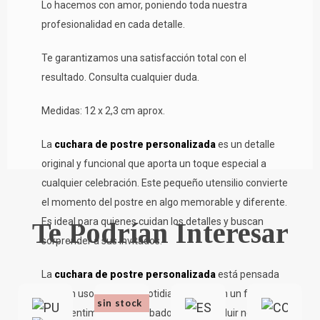
Lo hacemos con amor, poniendo toda nuestra
profesionalidad en cada detalle.
Te garantizamos una satisfacción total con el
resultado. Consulta cualquier duda.
Medidas: 12 x 2,3 cm aprox.
La
cuchara de postre personalizada
es un detalle
original y funcional que aporta un toque especial a
cualquier celebración. Este pequeño utensilio convierte
el momento del postre en algo memorable y diferente.
Es ideal para quienes cuidan los detalles y buscan
Te Podrían Interesar
sorprender a sus invitados.
La
cuchara de postre personalizada
está pensada
para un uso cómodo y cotidiano, pero con un fuerte
sin stock
valor sentimental. El grabado permite incluir nombres,