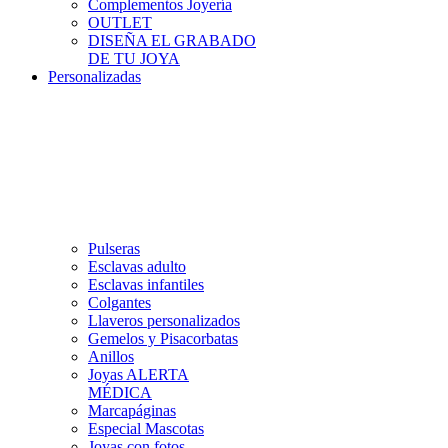
Complementos Joyería
OUTLET
DISEÑA EL GRABADO
DE TU JOYA
Personalizadas
Pulseras
Esclavas adulto
Esclavas infantiles
Colgantes
Llaveros personalizados
Gemelos y Pisacorbatas
Anillos
Joyas ALERTA
MÉDICA
Marcapáginas
Especial Mascotas
Joyas con fotos