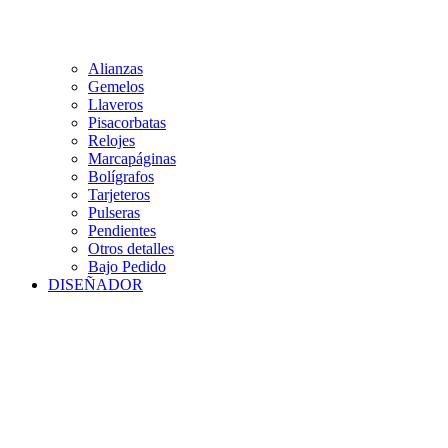
Alianzas
Gemelos
Llaveros
Pisacorbatas
Relojes
Marcapáginas
Bolígrafos
Tarjeteros
Pulseras
Pendientes
Otros detalles
Bajo Pedido
DISEÑADOR