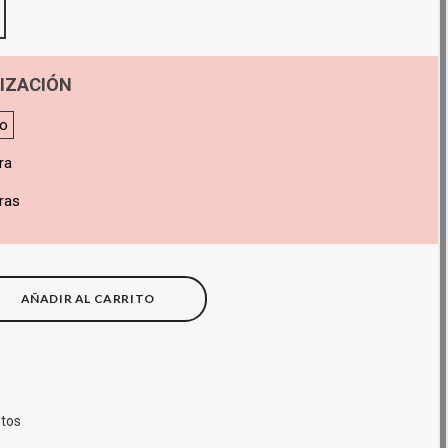
IZACIÓN
do
ra
ras
AÑADIR AL CARRITO
itos