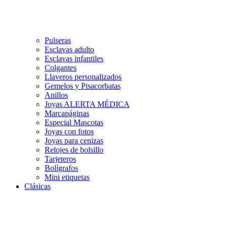
Pulseras
Esclavas adulto
Esclavas infantiles
Colgantes
Llaveros personalizados
Gemelos y Pisacorbatas
Anillos
Joyas ALERTA MÉDICA
Marcapáginas
Especial Mascotas
Joyas con fotos
Joyas para cenizas
Relojes de bolsillo
Tarjeteros
Bolígrafos
Mini etiquetas
Clásicas