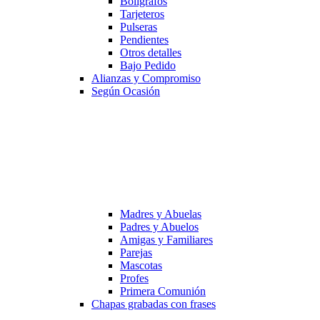
Bolígrafos
Tarjeteros
Pulseras
Pendientes
Otros detalles
Bajo Pedido
Alianzas y Compromiso
Según Ocasión
Madres y Abuelas
Padres y Abuelos
Amigas y Familiares
Parejas
Mascotas
Profes
Primera Comunión
Chapas grabadas con frases