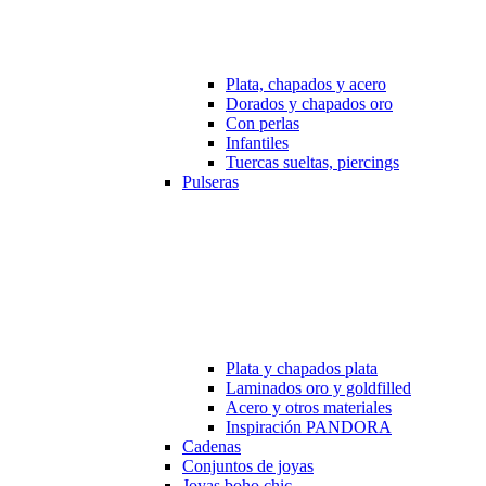
Plata, chapados y acero
Dorados y chapados oro
Con perlas
Infantiles
Tuercas sueltas, piercings
Pulseras
Plata y chapados plata
Laminados oro y goldfilled
Acero y otros materiales
Inspiración PANDORA
Cadenas
Conjuntos de joyas
Joyas boho chic