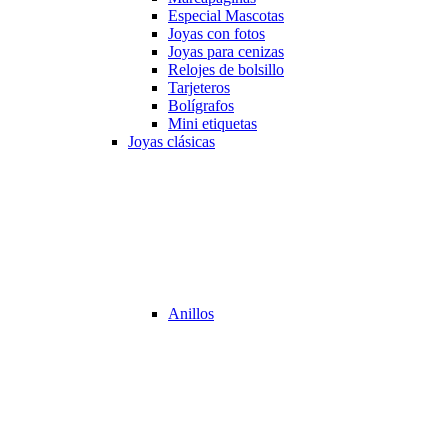
Especial Mascotas
Joyas con fotos
Joyas para cenizas
Relojes de bolsillo
Tarjeteros
Bolígrafos
Mini etiquetas
Joyas clásicas
Anillos