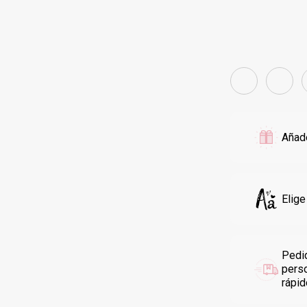
Añade
Elige
Pedi
pers
rápi