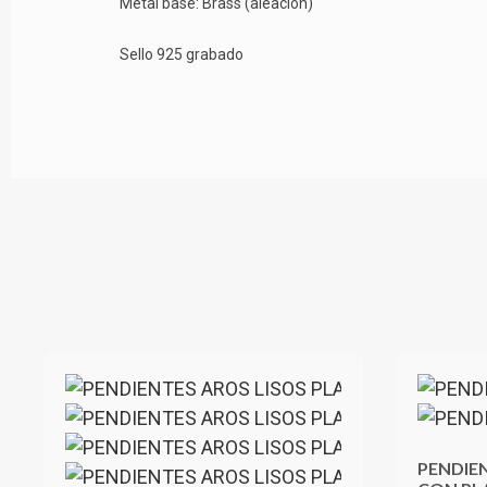
Metal base: Brass (aleación)
Sello 925 grabado
PENDIEN